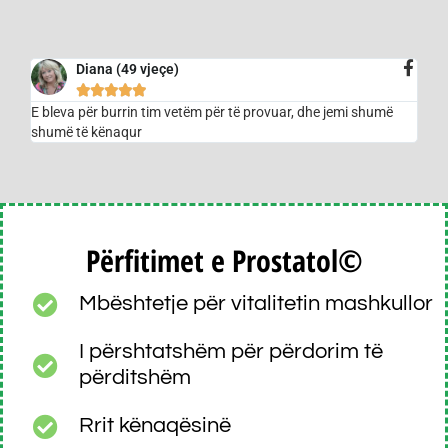
Diana (49 vjeçe)





E bleva për burrin tim vetëm për të provuar, dhe jemi shumë
shumë të kënaqur
Përfitimet e Prostatol
©
Mbështetje për vitalitetin mashkullor
I përshtatshëm për përdorim të
përditshëm
Rrit kënaqësinë