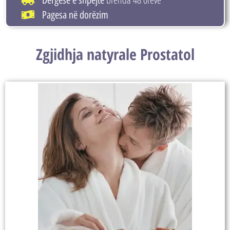
Dërgesë e shpejtë
Pagesa në dorëzim
Zgjidhja natyrale Prostatol