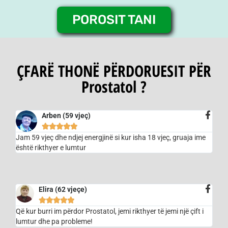
POROSIT TANI
ÇFARË THONË PËRDORUESIT PËR
Prostatol ?
Arben (59 vjeç)





Jam 59 vjeç dhe ndjej energjinë si kur isha 18 vjeç, gruaja ime
është rikthyer e lumtur
Elira (62 vjeçe)





Që kur burri im përdor Prostatol, jemi rikthyer të jemi një çift i
lumtur dhe pa probleme!