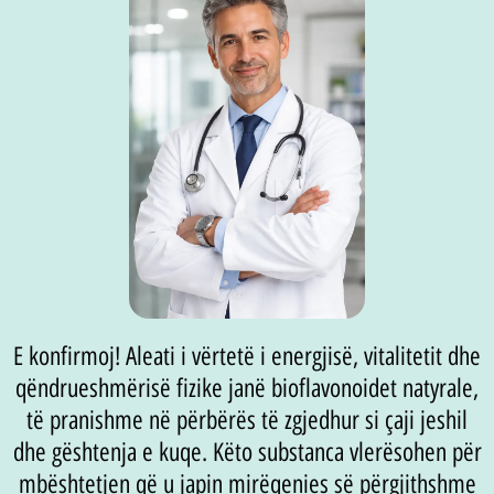
E konfirmoj! Aleati i vërtetë i energjisë, vitalitetit dhe
qëndrueshmërisë fizike janë bioflavonoidet natyrale,
të pranishme në përbërës të zgjedhur si çaji jeshil
dhe gështenja e kuqe. Këto substanca vlerësohen për
mbështetjen që u japin mirëqenies së përgjithshme