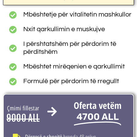
Mbështetje për vitalitetin mashkullor
Nxit qarkullimin e muskujve
I përshtatshëm për përdorim të
përditshëm
Mbështet mirëqenien e qarkullimit
Formulë për përdorim të rregullt
Oferta vetëm
Çmimi fillestar
4700 ALL
9000 ALL
brenda 48 orëve