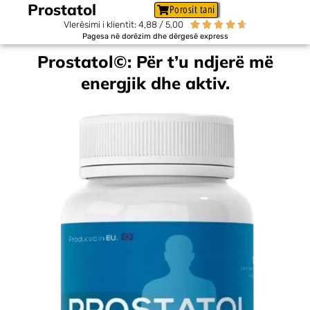
Prostatol
Porosit tani
Vlerësimi i klientit: 4,88 / 5,00





Pagesa në dorëzim dhe dërgesë express
Prostatol©: Për t’u ndjerë më
energjik dhe aktiv.