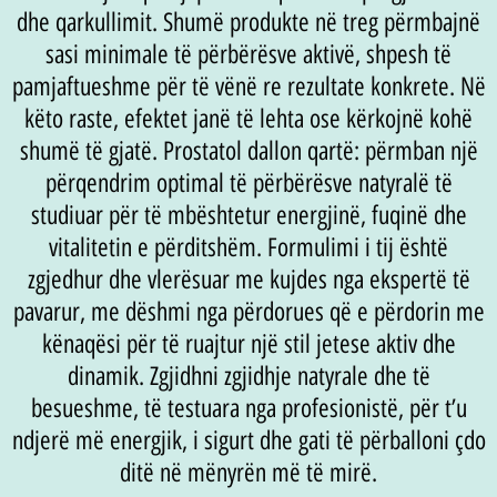
dhe qarkullimit. Shumë produkte në treg përmbajnë
sasi minimale të përbërësve aktivë, shpesh të
pamjaftueshme për të vënë re rezultate konkrete. Në
këto raste, efektet janë të lehta ose kërkojnë kohë
shumë të gjatë. Prostatol dallon qartë: përmban një
përqendrim optimal të përbërësve natyralë të
studiuar për të mbështetur energjinë, fuqinë dhe
vitalitetin e përditshëm. Formulimi i tij është
zgjedhur dhe vlerësuar me kujdes nga ekspertë të
pavarur, me dëshmi nga përdorues që e përdorin me
kënaqësi për të ruajtur një stil jetese aktiv dhe
dinamik. Zgjidhni zgjidhje natyrale dhe të
besueshme, të testuara nga profesionistë, për t’u
ndjerë më energjik, i sigurt dhe gati të përballoni çdo
ditë në mënyrën më të mirë.