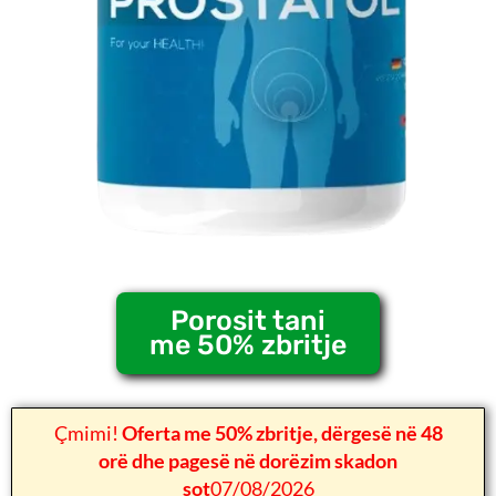
Porosit tani
me 50% zbritje
Çmimi!
Oferta me 50% zbritje, dërgesë në 48
orë dhe pagesë në dorëzim skadon
sot
07/08/2026