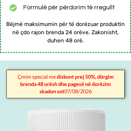
Formulë për përdorim të rregullt
Bëjmë maksimumin për të dorëzuar produktin
në çdo rajon brenda 24 orëve. Zakonisht,
duhen 48 orë.
Çmim special me
diskont prej 50%, dūrgim
brenda 48 orësh dhe pagesë në dorëzim
skadon sot
07/08/2026