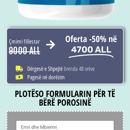
Oferta -50% në
Çmimi fillestar
4700 ALL
9000 ALL
brenda 48 orëve
Dërgesë e Shpejtë
Pagesë në dorëzim
PLOTËSO FORMULARIN PËR TË
BËRË POROSINË