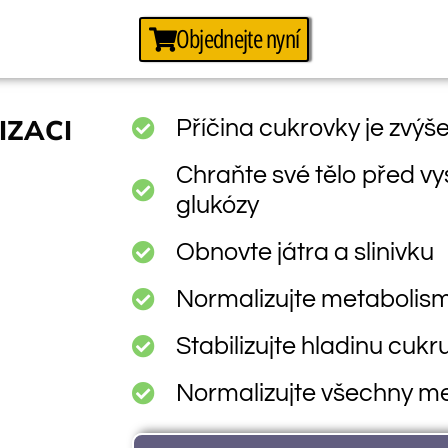
Objednejte nyní
IZACI
Příčina cukrovky je zvýš
Chraňte své tělo před v
glukózy
Obnovte játra a slinivku
Normalizujte metabolis
Stabilizujte hladinu cukru
Normalizujte všechny m