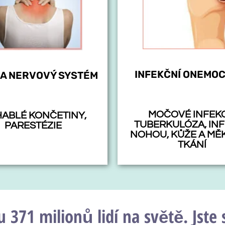
INFEKČNÍ ONEMOC
NA NERVOVÝ SYSTÉM
MOČOVÉ INFEKC
ABLÉ KONČETINY,
TUBERKULÓZA, IN
PARESTÉZIE
NOHOU, KŮŽE A MĚ
TKÁNÍ
 371 milionů lidí na světě. Jste si