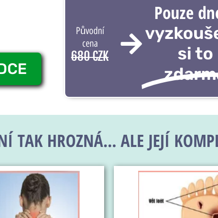
Pouze dn
vyzkouš
Původní
cena
si to
680 CZK
ÍDCE
zdarm
Í TAK HROZNÁ... ALE JEJÍ KOMPL