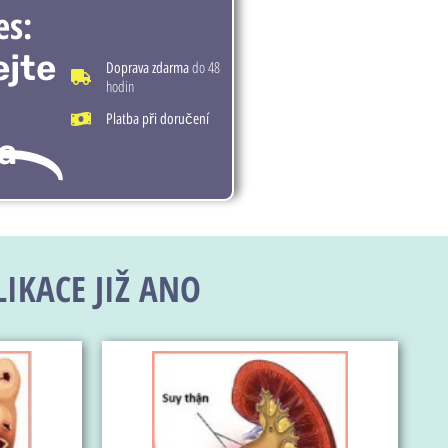
es:
ejte
do 48
Doprava zdarma
hodin
Platba při doručení
a
IKACE JIŽ ANO