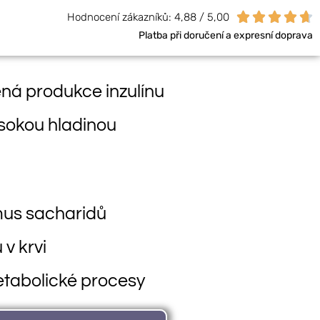





Hodnocení zákazníků: 4,88 / 5,00
Platba při doručení a expresní doprava
ená produkce inzulínu
ysokou hladinou
mus sacharidů
 v krvi
etabolické procesy