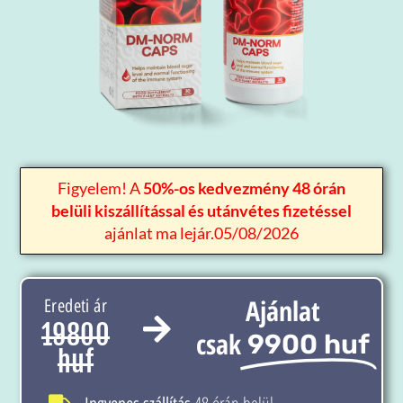
Figyelem! A
50%-os kedvezmény 48 órán
belüli kiszállítással és utánvétes fizetéssel
ajánlat ma lejár.05/08/2026
Ajánlat
Eredeti ár
19800
csak
9900 huf
huf