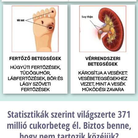
FERTŐZŐ BETEGSÉGEK
VÉRRENDSZERI
BETEGSÉGEK
HÚGYÚTI FERTŐZÉSEK,
TÜDŐGUMÓR,
KÁROSÍTJA A VESÉKET:
LÁBFERTŐZÉSEK, BŐR ÉS
VESÉBETEGSÉGEKHEZ
LÁGY SZÖVETI
VEZET, MINT A VESÉK
FERTŐZÉSEK
MŰKÖDÉSI ZAVARA
Statisztikák szerint világszerte 371
millió cukorbeteg él. Biztos benne,
hogy nem tartozik közéjük?