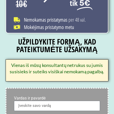
tik
5€
10€
per 48 val.
Nemokamas pristatymas
Mokėjimas pristatymo metu
UŽPILDYKITE FORMĄ, KAD
PATEIKTUMĖTE UŽSAKYMĄ
Vienas iš mūsų konsultantų netrukus su jumis
susisieks ir suteiks visiškai nemokamą pagalbą.
Vardas ir pavardė