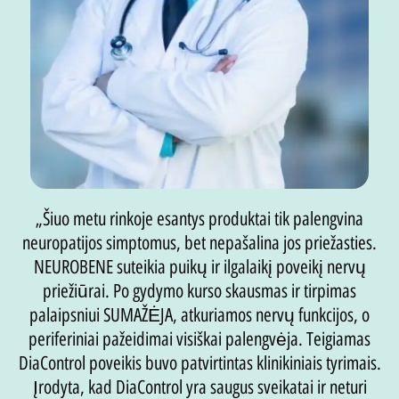
„Šiuo metu rinkoje esantys produktai tik palengvina
neuropatijos simptomus, bet nepašalina jos priežasties.
NEUROBENE suteikia puikų ir ilgalaikį poveikį nervų
priežiūrai. Po gydymo kurso skausmas ir tirpimas
palaipsniui SUMAŽĖJA, atkuriamos nervų funkcijos, o
periferiniai pažeidimai visiškai palengvėja. Teigiamas
DiaControl poveikis buvo patvirtintas klinikiniais tyrimais.
Įrodyta, kad DiaControl yra saugus sveikatai ir neturi