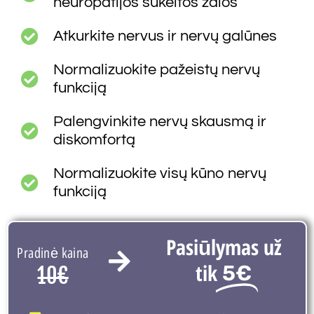
neuropatijos sukeltos žalos
Atkurkite nervus ir nervų galūnes
Normalizuokite pažeistų nervų
funkciją
Palengvinkite nervų skausmą ir
diskomfortą
Normalizuokite visų kūno nervų
funkciją
Pasiūlymas už
Pradinė kaina
tik
5€
10€