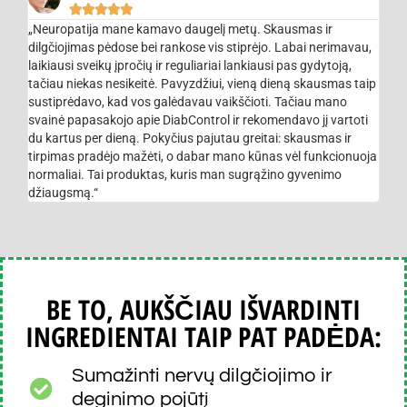





„Neuropatija mane kamavo daugelį metų. Skausmas ir
dilgčiojimas pėdose bei rankose vis stiprėjo. Labai nerimavau,
laikiausi sveikų įpročių ir reguliariai lankiausi pas gydytoją,
tačiau niekas nesikeitė. Pavyzdžiui, vieną dieną skausmas taip
sustiprėdavo, kad vos galėdavau vaikščioti. Tačiau mano
svainė papasakojo apie DiabControl ir rekomendavo jį vartoti
du kartus per dieną. Pokyčius pajutau greitai: skausmas ir
tirpimas pradėjo mažėti, o dabar mano kūnas vėl funkcionuoja
normaliai. Tai produktas, kuris man sugrąžino gyvenimo
džiaugsmą.“
BE TO, AUKŠČIAU IŠVARDINTI
INGREDIENTAI TAIP PAT PADĖDA:
Sumažinti nervų dilgčiojimo ir
deginimo pojūtį