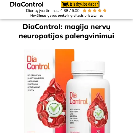
DiaControl
Užsisakykite dabar
Klientų įvertinimas: 4,88 / 5,00





Mokėjimas gavus prekę ir greitasis pristatymas
DiaControl: magija nervų
neuropatijos palengvinimui