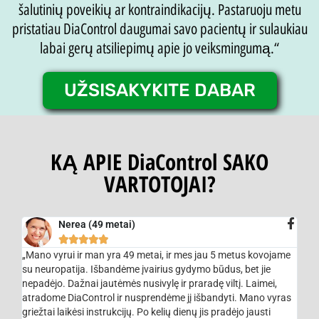
šalutinių poveikių ar kontraindikacijų. Pastaruoju metu
pristatiau DiaControl daugumai savo pacientų ir sulaukiau
labai gerų atsiliepimų apie jo veiksmingumą.“
UŽSISAKYKITE DABAR
KĄ APIE DiaControl SAKO
VARTOTOJAI?
Nerea (49 metai)





„Mano vyrui ir man yra 49 metai, ir mes jau 5 metus kovojame
su neuropatija. Išbandėme įvairius gydymo būdus, bet jie
nepadėjo. Dažnai jautėmės nusivylę ir praradę viltį. Laimei,
atradome DiaControl ir nusprendėme jį išbandyti. Mano vyras
griežtai laikėsi instrukcijų. Po kelių dienų jis pradėjo jausti