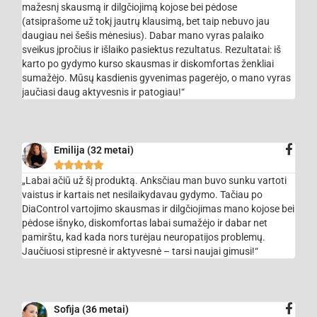
mažesnį skausmą ir dilgčiojimą kojose bei pėdose
(atsiprašome už tokį jautrų klausimą, bet taip nebuvo jau
daugiau nei šešis mėnesius). Dabar mano vyras palaiko
sveikus įpročius ir išlaiko pasiektus rezultatus. Rezultatai: iš
karto po gydymo kurso skausmas ir diskomfortas ženkliai
sumažėjo. Mūsų kasdienis gyvenimas pagerėjo, o mano vyras
jaučiasi daug aktyvesnis ir patogiau!“
Emilija (32 metai)





„Labai ačiū už šį produktą. Anksčiau man buvo sunku vartoti
vaistus ir kartais net nesilaikydavau gydymo. Tačiau po
DiaControl vartojimo skausmas ir dilgčiojimas mano kojose bei
pėdose išnyko, diskomfortas labai sumažėjo ir dabar net
pamirštu, kad kada nors turėjau neuropatijos problemų.
Jaučiuosi stipresnė ir aktyvesnė – tarsi naujai gimusi!“
Sofija (36 metai)