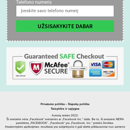
Telefono numeris
UŽSISAKYKITE DABAR
Privatumo politika – Slapukų politika
Taisyklės ir sąlygos
Autorių teisės 2022:
Ši svetainė nėra „Facebook“ svetainės ar „Facebook Inc.“ dalis. Be to, ši svetainė NĖRA
patvirtinta „FACEBOOK“. „Facebook“ yra „Facebook, Inc.“ prekės ženklas.
Atsakomybės apribojimas: rezultatai yra subjektyvūs ir gali skirtis priklausomai nuo asmens