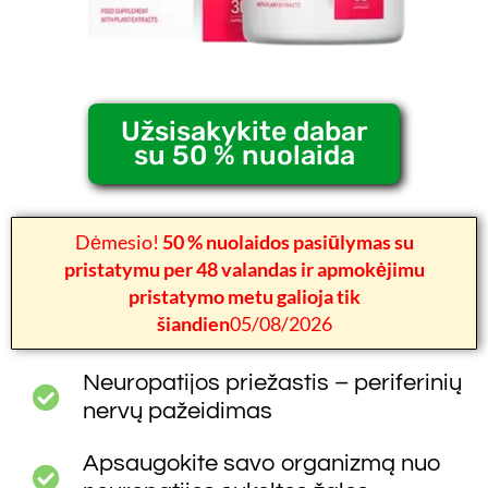
Užsisakykite dabar
su 50 % nuolaida
Dėmesio!
50 % nuolaidos pasiūlymas su
pristatymu per 48 valandas ir apmokėjimu
pristatymo metu galioja tik
šiandien
05/08/2026
Neuropatijos priežastis – periferinių
nervų pažeidimas
Apsaugokite savo organizmą nuo