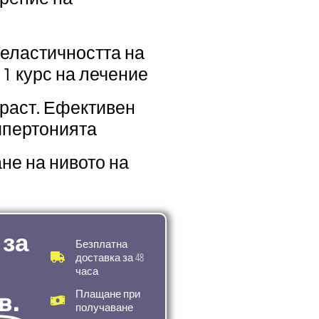
 еластичността на
1 курс на лечение
зраст. Ефективен
хипертонията
не на нивото на
 за
Безплатна
за 48
доставка
часа
Плащане при
в.
получаване