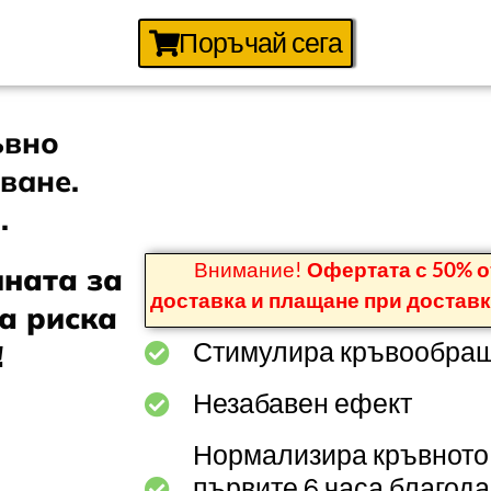
Поръчай сега
ъвно
ване.
.
Внимание!
Офертата с 50% о
ината за
доставка и плащане при доставк
а риска
!
Стимулира кръвообращ
Незабавен ефект
Нормализира кръвното 
първите 6 часа благод