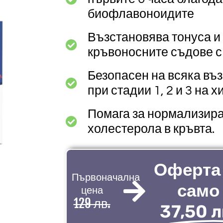
биофлавоноидите
Възстановява тонуса и
кръвоносните съдове с 
Безопасен на всяка въ
при стадии 1, 2 и 3 на 
Помага за нормализира
холестерола в кръвта.
Оферта
Първоначална
само
цена
129 лв.
37,50 л