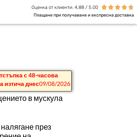





Оценка от клиенти: 4,88 / 5.00
Плащане при получаване и експресна доставка
тстъпка с 48-часова
а изтича днес
09/08/2026
ението в мускула
налягане през
арение на