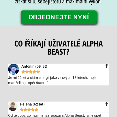
získat sílu, sebejistotu a maximální výkon.
OBJEDNEJTE NYNÍ
CO ŘÍKAJÍ UŽIVATELÉ ALPHA
BEAST?
Antonín (59 let)





Je mi 59 let a cítím energii jako ve svých 18 letech, moje
manželka je opět šťastná
Helena (62 let)





Od té doby, co můj manžel používá Alpha Beast, jsme opět