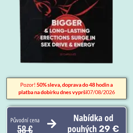
Pozor!
50% sleva, doprava do 48 hodin a
platba na dobírku dnes vyprší
07/08/2026
Nabídka od
Původní cena
pouhých
29 €
58 €