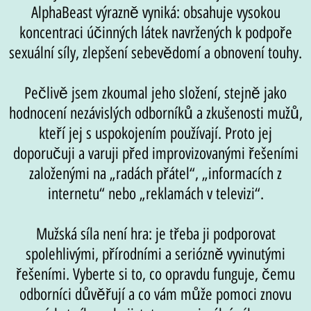
AlphaBeast výrazně vyniká: obsahuje vysokou
koncentraci účinných látek navržených k podpoře
sexuální síly, zlepšení sebevědomí a obnovení touhy.
Pečlivě jsem zkoumal jeho složení, stejně jako
hodnocení nezávislých odborníků a zkušenosti mužů,
kteří jej s uspokojením používají. Proto jej
doporučuji a varuji před improvizovanými řešeními
založenými na „radách přátel“, „informacích z
internetu“ nebo „reklamách v televizi“.
Mužská síla není hra: je třeba ji podporovat
spolehlivými, přírodními a seriózně vyvinutými
řešeními. Vyberte si to, co opravdu funguje, čemu
odborníci důvěřují a co vám může pomoci znovu